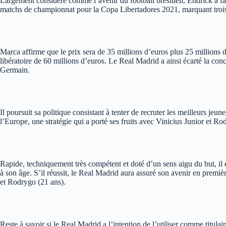
Largement considéré comme l’avenir du football brésilien, Endrick a fai
matchs de championnat pour la Copa Libertadores 2021, marquant trois 
Marca affirme que le prix sera de 35 millions d’euros plus 25 millions d’
libératoire de 60 millions d’euros. Le Real Madrid a ainsi écarté la co
Germain.
Il poursuit sa politique consistant à tenter de recruter les meilleurs jeun
l’Europe, une stratégie qui a porté ses fruits avec Vinicius Junior et 
Rapide, techniquement très compétent et doté d’un sens aigu du but, il es
à son âge. S’il réussit, le Real Madrid aura assuré son avenir en premiè
et Rodrygo (21 ans).
Reste à savoir si le Real Madrid a l’intention de l’utiliser comme titulair