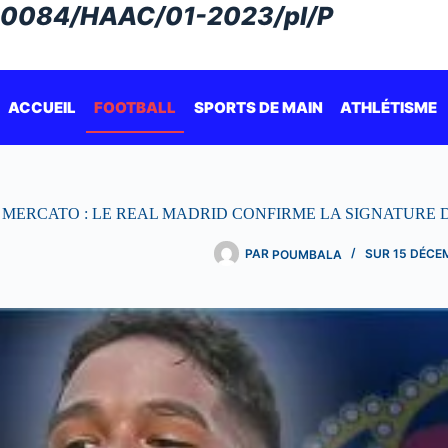
Passer
0084/HAAC/01-2023/pl/P
au
contenu
ACCUEIL
FOOTBALL
SPORTS DE MAIN
ATHLÉTISME
MERCATO : LE REAL MADRID CONFIRME LA SIGNATURE D’
PAR
POUMBALA
SUR
15 DÉCE