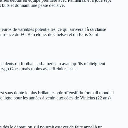
t ses débuts en équipe première avec Palmeiras, et a joué sept
buts et donnant une passe décisive.
euros de variables potentielles, ce qui arriverait à sa clause
ncurrence du FC Barcelone, de Chelsea et du Paris Saint-
es talents du football sud-américain avant qu’ils n’atteignent
Rodrygo Goes, mais moins avec Reinier Jesus.
t sans doute le plus brillant espoir offensif du football mondial
re ligne pour les années à venir, aux côtés de Vinicius (22 ans)
e dès le départ, ou s’il pourrait essayer de faire appel à un