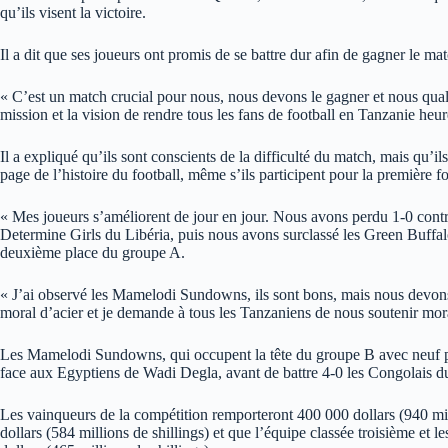
qu’ils visent la victoire.
Il a dit que ses joueurs ont promis de se battre dur afin de gagner le mat
« C’est un match crucial pour nous, nous devons le gagner et nous qualif
mission et la vision de rendre tous les fans de football en Tanzanie heu
Il a expliqué qu’ils sont conscients de la difficulté du match, mais qu’il
page de l’histoire du football, même s’ils participent pour la première fo
« Mes joueurs s’améliorent de jour en jour. Nous avons perdu 1-0 con
Determine Girls du Libéria, puis nous avons surclassé les Green Buffal
deuxième place du groupe A.
« J’ai observé les Mamelodi Sundowns, ils sont bons, mais nous devon
moral d’acier et je demande à tous les Tanzaniens de nous soutenir mora
Les Mamelodi Sundowns, qui occupent la tête du groupe B avec neuf po
face aux Egyptiens de Wadi Degla, avant de battre 4-0 les Congolais
Les vainqueurs de la compétition remporteront 400 000 dollars (940 mil
dollars (584 millions de shillings) et que l’équipe classée troisième et