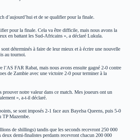
ch d’aujourd’hui et de se qualifier pour la finale.
ier pour la finale. Cela va être difficile, mais nous avons la
reux en battant les Sud-Africains », a déclaré Lukula.
s sont déterminés à faire de leur mieux et à écrire une nouvelle
is au tournoi.
tre l’AS FAR Rabat, mais nous avons ensuite gagné 2-0 contre
oes de Zambie avec une victoire 2-0 pour terminer à la
s prouver notre valeur dans ce match. Mes joueurs ont un
lement », a-t-il déclaré.
ints, se sont imposés 2-1 face aux Bayelsa Queens, puis 5-0
 du TP Mazembe.
lions de shillings) tandis que les seconds recevront 250 000
 les deux demi-finalistes perdants recevront chacun 200 000