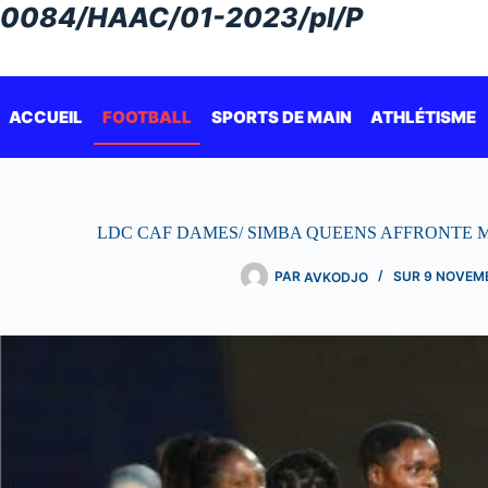
Passer
0084/HAAC/01-2023/pl/P
au
contenu
ACCUEIL
FOOTBALL
SPORTS DE MAIN
ATHLÉTISME
LDC CAF DAMES/ SIMBA QUEENS AFFRONTE 
PAR
AVKODJO
SUR
9 NOVEM