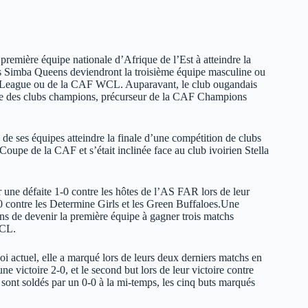
première équipe nationale d’Afrique de l’Est à atteindre la
 les Simba Queens deviendront la troisième équipe masculine ou
ns League ou de la CAF WCL. Auparavant, le club ougandais
ique des clubs champions, précurseur de la CAF Champions
e de ses équipes atteindre la finale d’une compétition de clubs
upe de la CAF et s’était inclinée face au club ivoirien Stella
e défaite 1-0 contre les hôtes de l’AS FAR lors de leur
-0 contre les Determine Girls et les Green Buffaloes.Une
ns de devenir la première équipe à gagner trois matchs
WCL.
 actuel, elle a marqué lors de leurs deux derniers matchs en
e victoire 2-0, et le second but lors de leur victoire contre
ont soldés par un 0-0 à la mi-temps, les cinq buts marqués