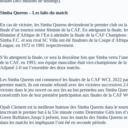
dollars (465 millions de shillings).
Simba Queens – Les faits du match
En cas de victoire, les Simba Queens deviendront le premier club ou la 
finale d’un tournoi senior féminin de la CAF. En atteignant la finale,
féminine d’Afrique de l’Est à atteindre la finale de la CAF Champio
Simba F.C. et son rival SC Villa ont été finalistes de la Coupe d’Afr
League, en 1972 et 1991 respectivement.
S’ils atteignent la finale, ce sera la deuxième fois que Simba verra l’un
de la CAF, en 1993, son équipe masculine était vice-championne de la Co
Adjamé 2-0 sur l’ensemble des deux matchs.
Les Simba Queens ont commencé les finales de la CAF WCL 2022 par un
premier match, ils ont ensuite rebondi avec des victoires successives 2
victoire dans le jeu ouvert ou aux tirs au but permettra aux Simba Quee
consécutifs lors de leur première participation aux finales de la CAF 
Opah Clement est la meilleure buteuse des Simba Queens dans le tournoi
inscrivant le premier but à la 53e minute contre Determine Girls lors d’un
Green Buffaloes.Jusqu’à présent, tous les matchs des Simba Queens se s
dans les matchs les impliquant l’ont été en seconde période.