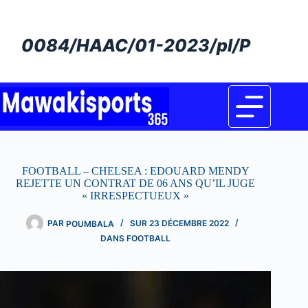
Passer
au
contenu
0084/HAAC/01-2023/pl/P
FOOTBALL – CHELSEA : EDOUARD MENDY
REJETTE UN CONTRAT DE 06 ANS QU’IL JUGE
« IRRESPECTUEUX »
PAR
POUMBALA
SUR
23 DÉCEMBRE 2022
DANS
FOOTBALL