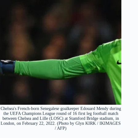
Chelsea's French-born Senegalese goalkeeper Edouard Mendy during
the UEFA Champions League round of 16 first leg football match
between Chelsea and Lille (LOSC) at Stamford Bridge stadium, in
London, on February 22, 2022. (Photo by Glyn KIRK / IKIMAGES
/ AFP)