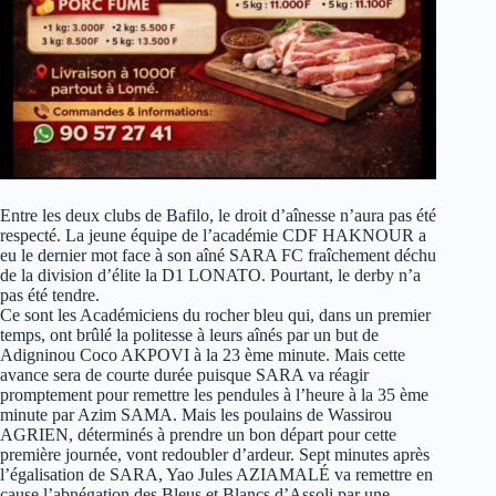
Entre les deux clubs de Bafilo, le droit d’aînesse n’aura pas été
respecté. La jeune équipe de l’académie CDF HAKNOUR a
eu le dernier mot face à son aîné SARA FC fraîchement déchu
de la division d’élite la D1 LONATO. Pourtant, le derby n’a
pas été tendre.
Ce sont les Académiciens du rocher bleu qui, dans un premier
temps, ont brûlé la politesse à leurs aînés par un but de
Adigninou Coco AKPOVI à la 23 ème minute. Mais cette
avance sera de courte durée puisque SARA va réagir
promptement pour remettre les pendules à l’heure à la 35 ème
minute par Azim SAMA. Mais les poulains de Wassirou
AGRIEN, déterminés à prendre un bon départ pour cette
première journée, vont redoubler d’ardeur. Sept minutes après
l’égalisation de SARA, Yao Jules AZIAMALÉ va remettre en
cause l’abnégation des Bleus et Blancs d’Assoli par une