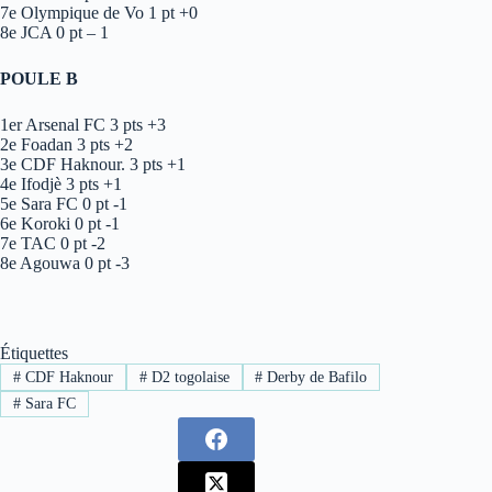
7e Olympique de Vo 1 pt +0
8e JCA 0 pt – 1
POULE B
1er Arsenal FC 3 pts +3
2e Foadan 3 pts +2
3e CDF Haknour. 3 pts +1
4e Ifodjè 3 pts +1
5e Sara FC 0 pt -1
6e Koroki 0 pt -1
7e TAC 0 pt -2
8e Agouwa 0 pt -3
Étiquettes
#
CDF Haknour
#
D2 togolaise
#
Derby de Bafilo
#
Sara FC