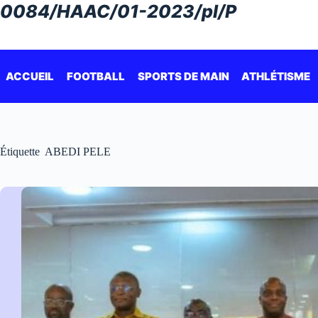
Passer
0084/HAAC/01-2023/pl/P
au
contenu
ACCUEIL
FOOTBALL
SPORTS DE MAIN
ATHLÉTISME
Étiquette
ABEDI PELE