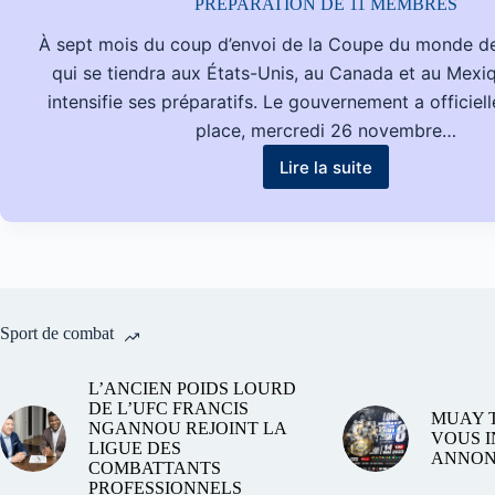
PRÉPARATION DE 11 MEMBRES
À sept mois du coup d’envoi de la Coupe du monde de
qui se tiendra aux États-Unis, au Canada et au Mexi
intensifie ses préparatifs. Le gouvernement a officie
place, mercredi 26 novembre…
Lire la suite
MONDIAL
FIFA
2026
:
LE
GHANA
MET
EN
Sport de combat
PLACE
UN
COMITÉ
L’ANCIEN POIDS LOURD
DE
DE L’UFC FRANCIS
MUAY T
PRÉPARATION
NGANNOU REJOINT LA
VOUS 
DE
LIGUE DES
ANNON
COMBATTANTS
11
PROFESSIONNELS
MEMBRES